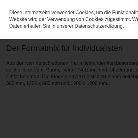
Diese Internetseite verwendet Cookies, um die Funktionalit
Website wird der Verwendung von Cookies zugestimmt. Wei
FLEXO
Daten erhalten Sie in unserer
Datenschutzerklärung
.
Der Formatmix für Individualisten
Aus den vier verschiedenen, frei miteinander kombinierbar
so die Idee vom Raum, seiner Nutzung und Gliederung ge
Einfache daran: Die Module ergänzen sich zu einem beliebi
300 mm, 1200 x 600 mm und 1200 x 1200 mm.