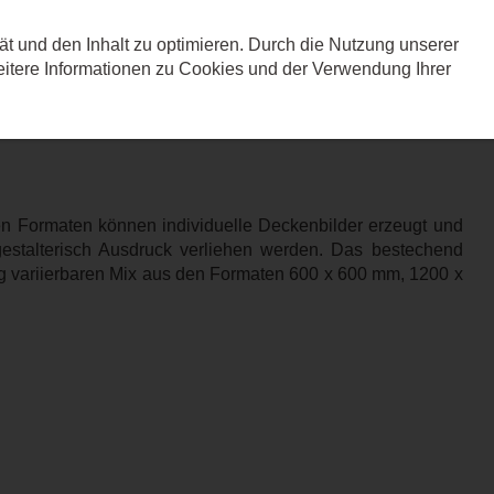
ät und den Inhalt zu optimieren. Durch die Nutzung unserer
Leistungen
Referenz
tere Informationen zu Cookies und der Verwendung Ihrer
en Formaten können individuelle Deckenbilder erzeugt und
stalterisch Ausdruck verliehen werden. Das bestechend
g variierbaren Mix aus den Formaten 600 x 600 mm, 1200 x