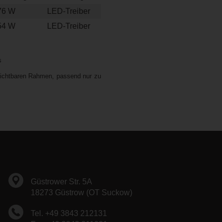
76 W
LED-Treiber
54 W
LED-Treiber
s
t sichtbaren Rahmen, passend nur zu
Güstrower Str. 5A
18273 Güstrow (OT Suckow)
Tel. +49 3843 212131